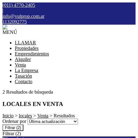
(011) 4770-2405
|
info@vulprop.com.ar
1132092775
MENÚ
LLAMAR
Propiedades
Emprendimientos
Alquiler
Venta
La Empresa
Tasación
Contacto
2 Resultados de búsqueda
LOCALES EN VENTA
Inicio
>
locales
>
Venta
> Resultados
Ordenar por
Filtrar
(2)
Filtrar
(2)