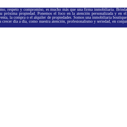
smo, respeto y compromiso, es mucho más que una firma inmobiliaria. Brindam
 su próxima propiedad.
Ponemos el foco en la atención personalizada y en el
venta, la compra o el alquiler de propiedades. Somos una inmobiliaria boutique,
a crecer día a día, como nuestra atención, profesionalismo y seriedad, en conjun