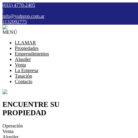
(011) 4770-2405
|
info@vulprop.com.ar
1132092775
MENÚ
LLAMAR
Propiedades
Emprendimientos
Alquiler
Venta
La Empresa
Tasación
Contacto
ENCUENTRE SU
PROPIEDAD
Operación
Venta
Alquiler