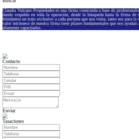
Buscar
Claudia Vulcano Propiedades es una firma construida a base de profesionali
dando respaldo en toda la operación,
desde la búsqueda hasta la firma de
brindamos un trato exclusivo a cada persona que nos visita, tanto sea para la 
valor intrínseco de nuestra firma tiene pilares fundamentales que nos ayudan 
altamente capacitados
.
Contacto
Enviar
Tasaciones