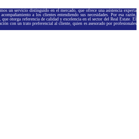
os un servicio distinguido en el mercado, que ofrece una asistencia experta
 acompañamiento a los clientes entendiendo sus necesidades. Por esa razón,
 que otorga referencia de calidad y excelencia en el sector del Real Estate. El
ción con un trato preferencial al cliente, quien es asesorado por
profesionales